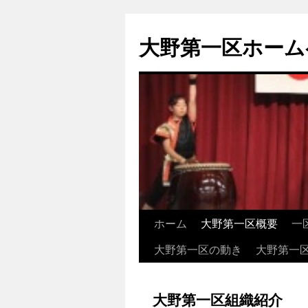
大野第一区ホーム
ホーム
大野第一区概要
一
コ
大野第一区の動き
大野第一
ン
テ
大野第一区組織紹介
ン