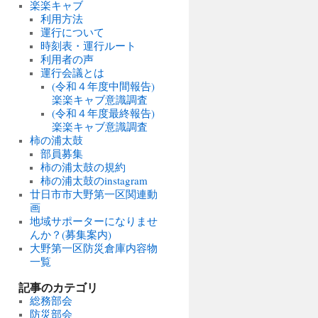
楽楽キャブ
利用方法
運行について
時刻表・運行ルート
利用者の声
運行会議とは
(令和４年度中間報告)
楽楽キャブ意識調査
(令和４年度最終報告)
楽楽キャブ意識調査
柿の浦太鼓
部員募集
柿の浦太鼓の規約
柿の浦太鼓のinstagram
廿日市市大野第一区関連動
画
地域サポーターになりませ
んか？(募集案内)
大野第一区防災倉庫内容物
一覧
記事のカテゴリ
総務部会
防災部会