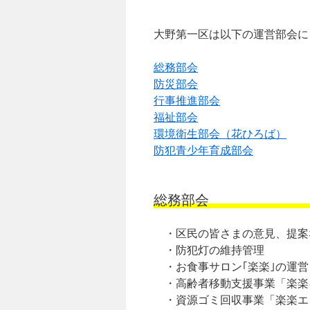
ツ
大野第一区は以下の運営部会に
へ
総務部会
ス
防災部会
キ
行事推進部会
福祉部会
ッ
環境衛生部会（花ひろば）
防犯青少年育成部会
プ
総務部会
・区民の皆さまの意見、提案
・防犯灯の維持管理
・お食事サロン｢楽楽｣の運営
・高齢者移動支援事業「楽楽
・資源ゴミ回収事業「楽楽エ