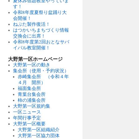
夏休み宿題教室やっていま
す！
令和8年度夏祭り盆踊り大
会開催！
ねぷた製作復活！
はつかいちまちづくり情報
交換会に出席！
令和8年度第2回おとなサバ
イバル教室開催！
大野第一区ホームページ
大野第一区の動き
集会所（使用・予約状況）
赤崎集会所 （令和４年
４月 開所）
福面集会所
青葉台集会所
柿の浦集会所
大野第一区規約集
一区ニュース
年間行事予定
大野第一区概要
大野第一区組織紹介
大野第一区協力団体