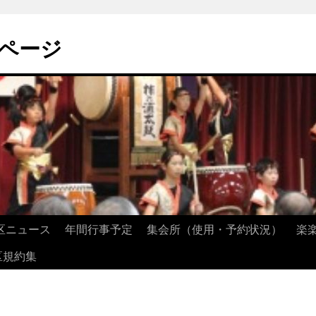
ページ
区ニュース
年間行事予定
集会所（使用・予約状況）
楽
区規約集