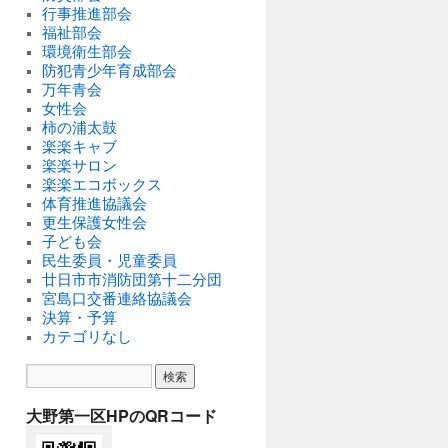
行事推進部会
福祉部会
環境衛生部会
防犯青少年育成部会
万年青会
女性会
柿の浦太鼓
楽楽キャブ
楽楽サロン
楽楽エコボックス
体育推進協議会
更生保護女性会
子ども会
民生委員・児童委員
廿日市市消防団第十二分団
宮島口交番連絡協議会
決算・予算
カテゴリなし
大野第一区HPのQRコード