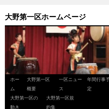
大野第一区ホームページ
ホー
大野第一区
一区ニュー
年間行事
コ
ム
概要
ス
定
ン
大野第一区の
大野第一区規
テ
動き
約集
ン