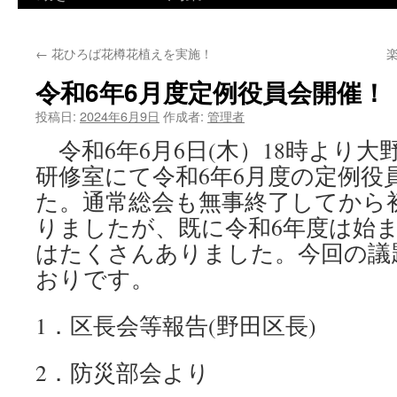
ツ
←
花ひろば花樽花植えを実施！
へ
令和6年6月度定例役員会開催！
ス
投稿日:
2024年6月9日
作成者:
管理者
キ
令和6年6月6日(木）18時より大
ッ
研修室にて令和6年6月度の定例役
プ
た。通常総会も無事終了してから
りましたが、既に令和6年度は始
はたくさんありました。今回の議
おりです。
1．区長会等報告(野田区長)
2．防災部会より